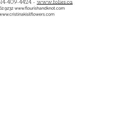
514-409-4424 -
www.folies.ca
262.9232
www.flourishandknot.com
www.cristinakisilflowers.com